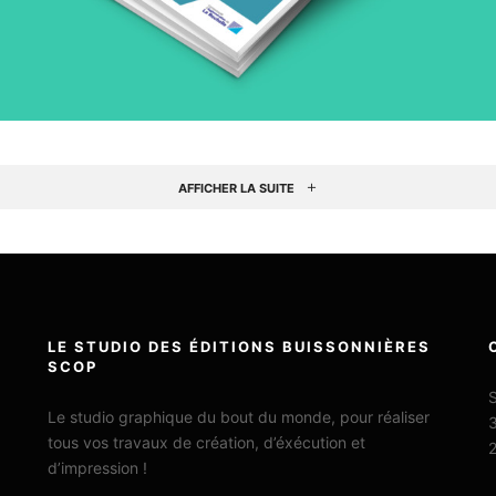
AFFICHER LA SUITE
LE STUDIO DES ÉDITIONS BUISSONNIÈRES
SCOP
S
Le studio graphique du bout du monde, pour réaliser
3
tous vos travaux de création, d’éxécution et
d’impression !