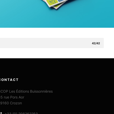
42/42
CONTACT
COP Les Éditions Buissonnières
5 rue Pors Aor
29160 Crozon
+33 (0) 298262250