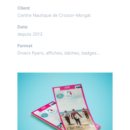
Client
Centre Nautique de Crozon-Morgat
Date
depuis 2013
Format
Divers flyers, affiches, bâches, badges..
.