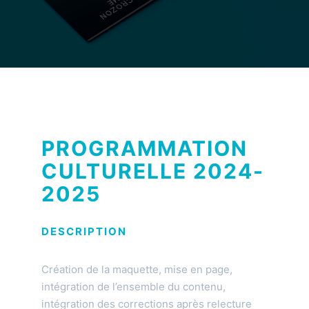
PROGRAMMATION
CULTURELLE 2024-
2025
DESCRIPTION
Création de la maquette, mise en page,
intégration de l’ensemble du contenu,
intégration des corrections après relecture